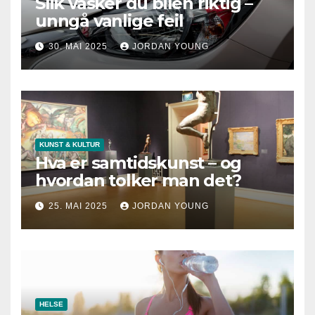
Slik vasker du bilen riktig –
unngå vanlige feil
30. MAI 2025
JORDAN YOUNG
KUNST & KULTUR
Hva er samtidskunst – og
hvordan tolker man det?
25. MAI 2025
JORDAN YOUNG
HELSE