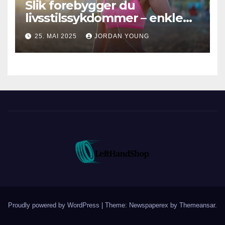
Slik forebygger du
livsstilssykdommer – enkle
vaner for bedre helse og
25. MAI 2025
JORDAN YOUNG
langvarig velvære
Proudly powered by WordPress
|
Theme: Newspaperex by
Themeansar
.