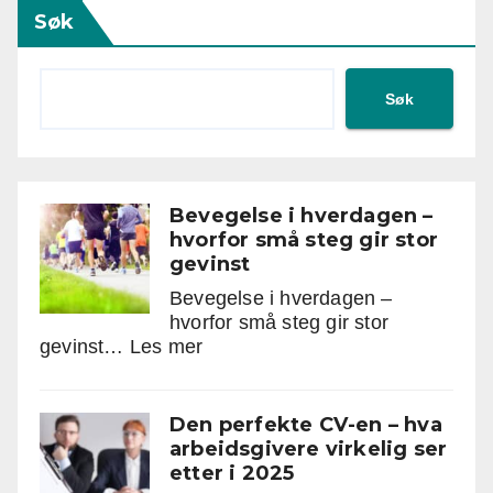
Søk
Søk
Bevegelse i hverdagen –
hvorfor små steg gir stor
gevinst
Bevegelse i hverdagen –
hvorfor små steg gir stor
:
gevinst…
Les mer
Bevegelse
i
hverdagen
Den perfekte CV-en – hva
–
arbeidsgivere virkelig ser
hvorfor
etter i 2025
små