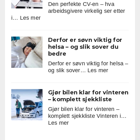
Den perfekte CV-en – hva
steg
arbeidsgivere virkelig ser etter
gir
:
i…
Les mer
stor
Den
gevinst
perfekte
CV-
Derfor er søvn viktig for
en
helsa – og slik sover du
–
bedre
hva
Derfor er søvn viktig for helsa –
arbeidsgivere
:
og slik sover…
Les mer
virkelig
Derfor
ser
er
etter
søvn
Gjør bilen klar for vinteren
i
viktig
– komplett sjekkliste
2025
for
Gjør bilen klar for vinteren –
helsa
komplett sjekkliste Vinteren i…
–
:
Les mer
og
Gjør
slik
bilen
sover