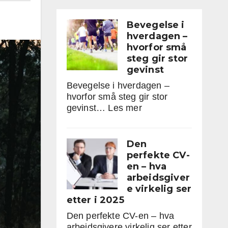
Bevegelse i
hverdagen –
hvorfor små
steg gir stor
gevinst
Bevegelse i hverdagen –
hvorfor små steg gir stor
:
gevinst…
Les mer
Bevegelse
i
hverdagen
Den
–
perfekte CV-
hvorfor
en – hva
små
arbeidsgiver
steg
e virkelig ser
gir
etter i 2025
stor
Den perfekte CV-en – hva
gevinst
arbeidsgivere virkelig ser etter