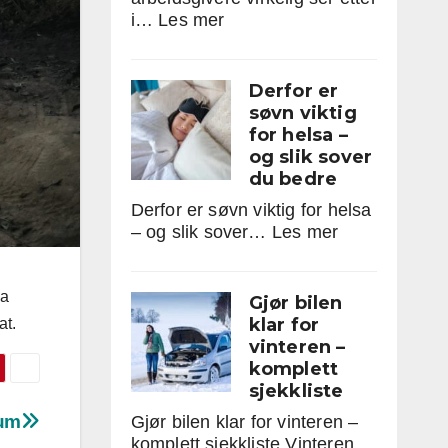
:
i…
Les mer
Den
perfekte
CV-
Derfor er
en
søvn viktig
–
for helsa –
hva
og slik sover
arbeidsgivere
du bedre
virkelig
Derfor er søvn viktig for helsa
ser
:
– og slik sover…
Les mer
etter
Derfor
i
er
2025
søvn
na
Gjør bilen
viktig
klar for
at.
for
vinteren –
helsa
komplett
–
sjekkliste
og
um
Gjør bilen klar for vinteren –
slik
komplett sjekkliste Vinteren