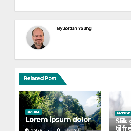
By
Jordan Young
Related Post
DIVERSE
DIVERSE
Lorem ipsum dolor
Slik
tilf
MAI 24, 2025
JORDAN