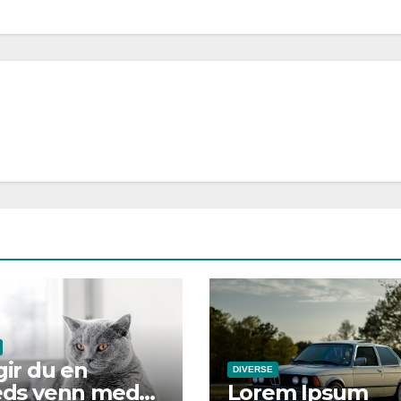
 gir du en
DIVERSE
reds venn med
Lorem Ipsum