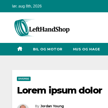
Skip
lør. aug 8th, 2026
to
content
BIL OG MOTOR
HUS OG HAGE
DIVERSE
Lorem ipsum dolor
By
Jordan Young